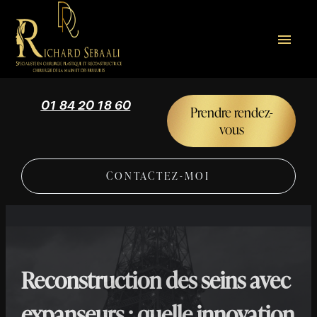
Panneau de gestion des cookies
menu
01 84 20 18 60
Prendre rendez-
vous
CONTACTEZ-MOI
Reconstruction des seins avec
expanseurs : quelle innovation