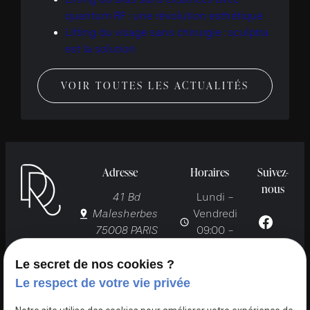
quantum RF : une révolution esthétique
Lifting du visage sans chirurgie : sculptra
est la solution
VOIR TOUTES LES ACTUALITÉS
Adresse
Horaires
Suivez-
nous
41 Bd
Lundi -
Malesherbes
Vendredi
75008 PARIS
09:00 -
19:00
Le secret de nos cookies ?
Le respect de votre vie privée