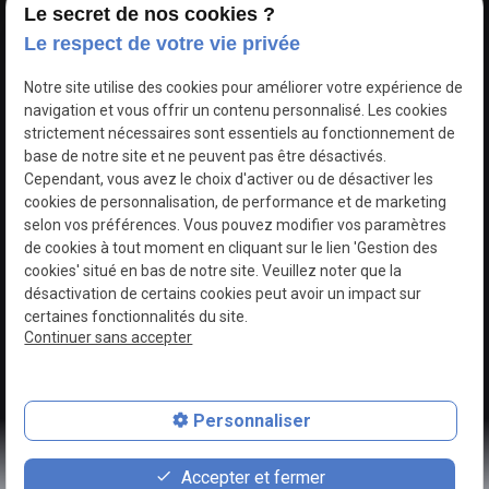
Le secret de nos cookies ?
Le respect de votre vie privée
Notre site utilise des cookies pour améliorer votre expérience de
navigation et vous offrir un contenu personnalisé. Les cookies
strictement nécessaires sont essentiels au fonctionnement de
Accueil
Mon
Chirurgie
Médecine
base de notre site et ne peuvent pas être désactivés.
cabinet
esthétique
esthétique
Cependant, vous avez le choix d'activer ou de désactiver les
cookies de personnalisation, de performance et de marketing
Chirurgie plastique
Actualités
selon vos préférences. Vous pouvez modifier vos paramètres
de cookies à tout moment en cliquant sur le lien 'Gestion des
cookies' situé en bas de notre site. Veuillez noter que la
désactivation de certains cookies peut avoir un impact sur
Mentions
Politique de
Gestion
Plan du
certaines fonctionnalités du site.
légales
confidentialité
des
site
Continuer sans accepter
cookies
Personnaliser
place
contact_page
phone
Accepter et fermer