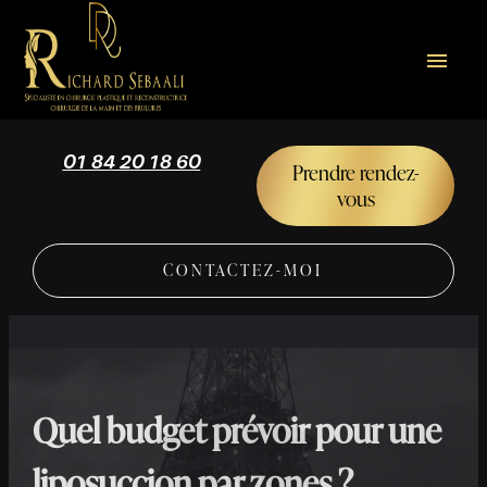
Panneau de gestion des cookies
menu
01 84 20 18 60
Prendre rendez-
vous
CONTACTEZ-MOI
Quel budget prévoir pour une
liposuccion par zones ?