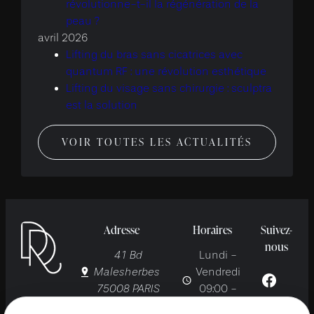
révolutionne-t-il la régénération de la
peau ?
avril 2026
Lifting du bras sans cicatrices avec
quantum RF : une révolution esthétique
Lifting du visage sans chirurgie : sculptra
est la solution
VOIR TOUTES LES ACTUALITÉS
Adresse
Horaires
Suivez-
nous
41 Bd
Lundi -
Malesherbes
Vendredi
75008 PARIS
09:00 -
19:00