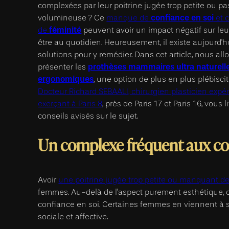
complexées par leur poitrine jugée trop petite ou p
confiance en soi
volumineuse ? Ce
manque de
et c
féminité
de
peuvent avoir un impact négatif sur leu
être au quotidien. Heureusement, il existe aujourd'h
solutions pour y remédier. Dans cet article, nous al
prothèses mammaires ultra naturelle
présenter les
ergonomiques
, une option de plus en plus plébisci
Docteur Richard SEBAALI, chirurgien plasticien exp
exerçant à Paris 8
, près de Paris 17 et Paris 16, vous l
conseils avisés sur le sujet.
Un complexe fréquent aux co
Avoir
une poitrine jugée trop petite ou manquant d
femmes. Au-delà de l'aspect purement esthétique, c
confiance en soi. Certaines femmes en viennent à se
sociale et affective.