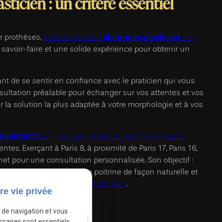
sticien : un critère essentiel
chirurgien plasticien
 prothèses,
le choix de votre
est
e savoir-faire et une solide expérience pour obtenir un
t de se sentir en confiance avec le praticien qui vous
sultation préalable pour échanger sur vos attentes et vos
 la solution la plus adaptée à votre morphologie et à vos
expérience
en chirurgie plastique, reconstructrice et
ntes. Exerçant à Paris 8, à proximité de Paris 17, Paris 16,
abinet pour une consultation personnalisée. Son objectif :
-même en sublimant votre poitrine de façon naturelle et
 vers une nouvelle féminité épanouie
.
re vie privée
e de navigation et vous
Autoriser
vé.
ssaires sont essentiels