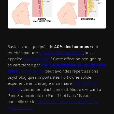
40% des hommes
Saviez-vous que près de
sont
touchés par une
hypertrophie mammaire
, aussi
appelée
gynecomastie
? Cette affection bénigne qui
une augmentation du volume des
se caractérise par
seins
chez l'homme
peut avoir des répercussions
psychologiques importantes. Fort d'une solide
expérience en chirurgie mammaire,
le Dr Richard
Sebaali
, chirurgien plasticien esthétique exerçant à
Paris 8, à proximité de Paris 17 et Paris 16, vous
conseille sur le
traitement chirurgical ablatif de la
gynecomastie
.