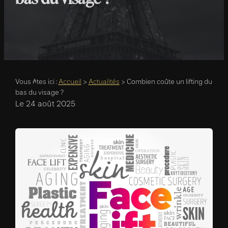
Vous êtes ici :
Accueil
>
Actualités
> Combien coûte un lifting du
bas du visage ?
Le
24 août 2025