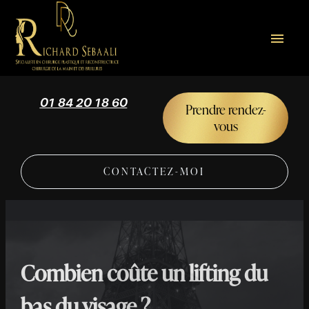
Panneau de gestion des cookies
menu
01 84 20 18 60
Prendre rendez-
vous
CONTACTEZ-MOI
Combien coûte un lifting du
bas du visage ?