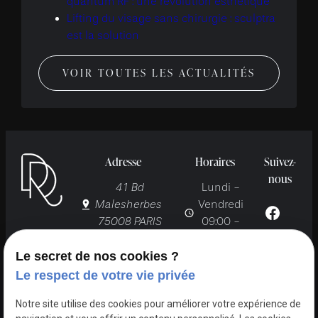
quantum RF : une révolution esthétique
Lifting du visage sans chirurgie : sculptra
est la solution
VOIR TOUTES LES ACTUALITÉS
Adresse
Horaires
Suivez-
nous
41 Bd
Lundi -
Malesherbes
Vendredi
75008 PARIS
09:00 -
19:00
Le secret de nos cookies ?
Le respect de votre vie privée
Notre site utilise des cookies pour améliorer votre expérience de